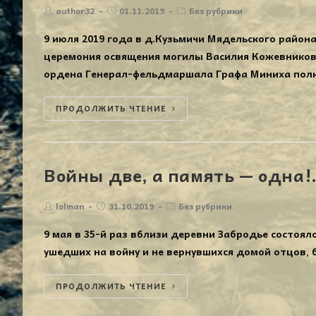
author32
01.11.2019
Без рубрики
9 июля 2019 года в д.Кузьмичи Мядельского райо
церемония освящения могилы Василия Кожевникова
ордена Генерал-фельдмаршала Графа Миниха пол
ПРОДОЛЖИТЬ ЧТЕНИЕ
Войны две, а память — одна!.
lolman
31.10.2019
Без рубрики
9 мая в 35-й раз вблизи деревни Забродье состоя
ушедших на войну и не вернувшихся домой отцов, 
ПРОДОЛЖИТЬ ЧТЕНИЕ