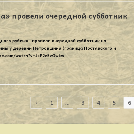
а» провели очередной субботник
дного рубежа" провели очередной субботник на
ны у деревни Петровщина (граница Поставского и
ube.com/watch?v=JkP2e5vGwkw
1
…
3
4
5
6