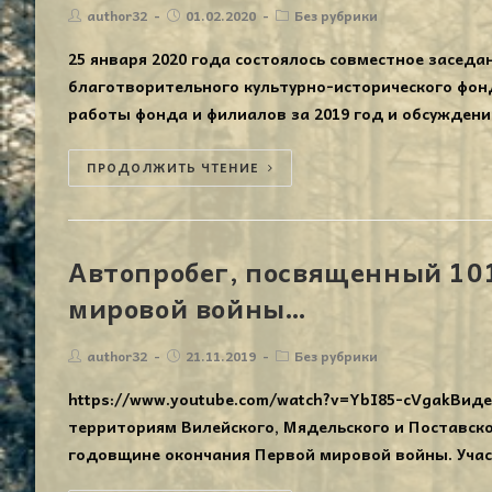
author32
01.02.2020
Без рубрики
25 января 2020 года состоялось совместное заседа
благотворительного культурно-исторического фон
работы фонда и филиалов за 2019 год и обсужден
ПРОДОЛЖИТЬ ЧТЕНИЕ
Автопробег, посвященный 10
мировой войны…
author32
21.11.2019
Без рубрики
https://www.youtube.com/watch?v=YbI85-cVgakВиде
территориям Вилейского, Мядельского и Поставск
годовщине окончания Первой мировой войны. Учас