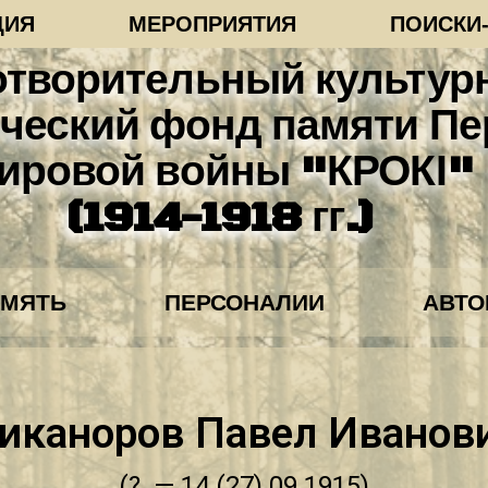
ЦИЯ
МЕРОПРИЯТИЯ
ПОИСКИ
отворительный культур
ческий фонд памяти Пе
ировой войны "КРОКІ"
(1914-1918 гг.)
АМЯТЬ
ПЕРСОНАЛИИ
АВТ
иканоров Павел Иванов
(? — 14 (27).09.1915)