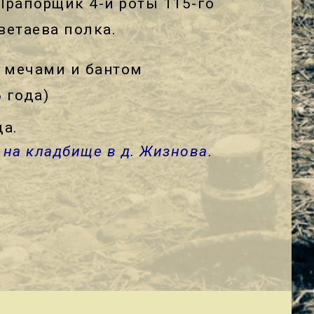
Прапорщик 4-й роты 115-го
ветаева полка.
 с мечами и бантом
 года)
да.
а
на кладбище в д. Жизнова
.