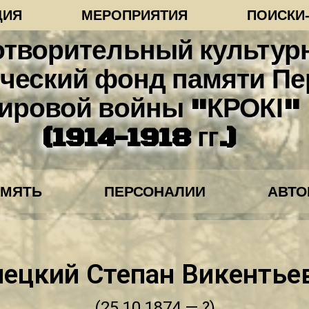
ЦИЯ
МЕРОПРИЯТИЯ
ПОИСКИ
отворительный культур
ческий фонд памяти Пе
ировой войны "КРОКІ"
(1914-1918 гг.)
АМЯТЬ
ПЕРСОНАЛИИ
АВТ
лецкий Степан Викентье
(25.10.1874 — ?)