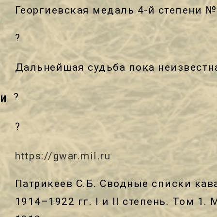
Георгиевская медаль 4-й степени №
?
Дальнейшая судьба пока неизвест
?
ти
?
https://gwar.mil.ru
Патрикеев С.Б. Сводные списки кав
1914–1922 гг. I и II степень. Том 1. 