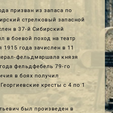
ода призван из запаса по
бирский стрелковый запасной
слен в 37-й Сибирский
л в боевой поход на театр
 1915 года зачислен в 11
енерал-фельдмаршала князя
 года фельдфебель 79-го
личия в боях получил
Георгиевские кресты с 4 по 1
нтьевич был произведен в