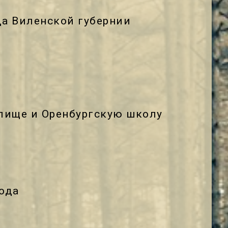
да Виленской губернии
лище и Оренбургскую школу
ода