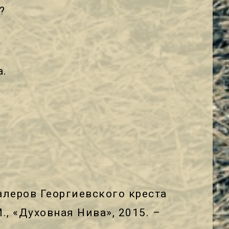
?
на.
алеров Георгиевского креста
М., «Духовная Нива», 2015. –