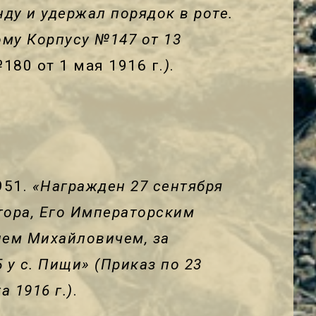
ду и удержал порядок в роте.
кому Корпусу №147
от 13
180 от 1 мая 1916 г.
)
.
951.
«Награжден 27 сентября
тора, Его Императорским
ием Михайловичем, за
 у с. Пищи» (Приказ по 23
 1916 г.)
.